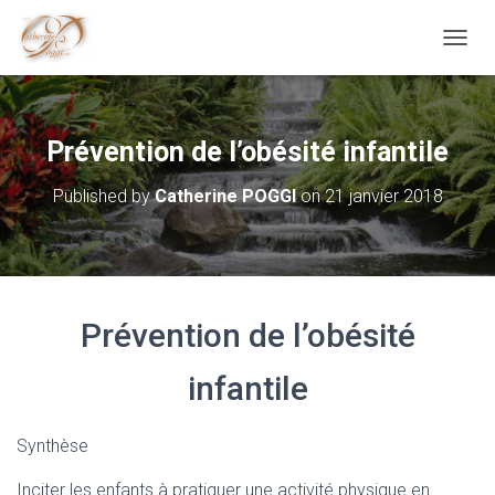
O
U
V
R
I
Prévention de l’obésité infantile
R
/
Published by
Catherine POGGI
on
21 janvier 2018
F
E
R
M
E
R
Prévention de l’obésité
L
A
N
infantile
A
V
I
Synthèse
G
A
Inciter les enfants à pratiquer une activité physique en