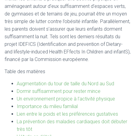
T
aménageant autour d’eux suffisamment d’espaces verts,
I
O
de gymnases et de terrains de jeu, pourrait être un moyen
N
très simple de lutter contre l’obésité infantile. Parallèlement,
les parents doivent s’assurer que leurs enfants dorment
suffisamment la nuit. Tels sont les derniers résultats du
projet IDEFICS (Identification and prevention of Dietary-
and lifestyle-induced Health EFfects In Children and infantS),
financé par la Commission européenne.
Table des matières
Augmentation du tour de taille du Nord au Sud
Dormir suffisamment pour rester mince
Un environnement propice à l’activité physique
Importance du milieu familial
Lien entre le poids et les préférences gustatives
La prévention des maladies cardiaques doit débuter
très tôt