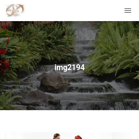
O
U
V
R
I
R
/
F
E
img2194
R
M
E
R
L
A
N
A
V
I
G
A