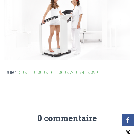
T
I
O
N
Taille :
150 × 150
|
300 × 161
|
360 × 240
|
745 × 399
0 commentaire